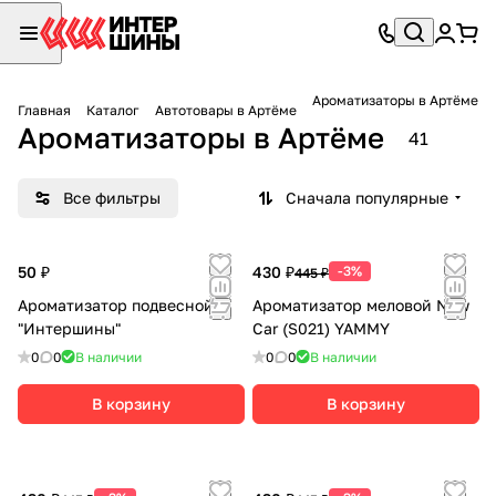
Ароматизаторы в Артёме
Главная
Каталог
Автотовары в Артёме
Ароматизаторы в Артёме
41
Все фильтры
Сначала популярные
50 ₽
430 ₽
-3%
445 ₽
Ароматизатор подвесной
Ароматизатор меловой New
"Интершины"
Car (S021) YAMMY
0
0
В наличии
0
0
В наличии
В корзину
В корзину