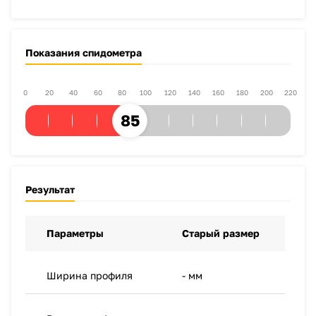
Показания спидометра
0
20
40
60
80
100
120
140
160
180
200
220
85
Результат
Параметры
Старый размер
Новый
Ширина профиля
- мм
- мм