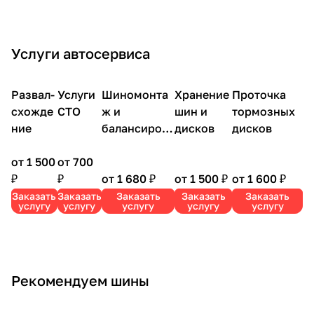
х
них
НАХ
Х".
ой
тер
и".
s".
ши
ши
".
20%.
Ши
н.
н.
ны".
Услуги автосервиса
Развал-
Услуги
Шиномонта
Хранение
Проточка
схожде
СТО
ж и
шин и
тормозных
ние
балансиров
дисков
дисков
ка
от 1 500
от 700
₽
₽
от 1 680 ₽
от 1 500 ₽
от 1 600 ₽
Заказать
Заказать
Заказать
Заказать
Заказать
услугу
услугу
услугу
услугу
услугу
Рекомендуем шины