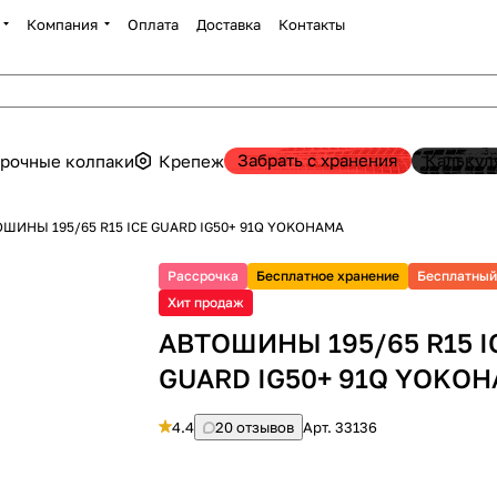
Компания
Оплата
Доставка
Контакты
Забрать с хранения
Калькул
рочные колпаки
Крепеж
ШИНЫ 195/65 R15 ICE GUARD IG50+ 91Q YOKOHAMA
Рассрочка
Бесплатное хранение
Бесплатный
Хит продаж
АВТОШИНЫ 195/65 R15 I
GUARD IG50+ 91Q YOKO
4.4
20 отзывов
Арт.
33136