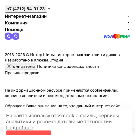
+7 (4212) 64-01-23
Интернет-магазин
Компания
Помощь
2018-2026 © Интер Шины - интернет-магазин шин и дисков
Разработано в
Клюква.Студия
Темная тема
Политика конфиденциальности
Правила продажи
На информационном ресурсе применяются
cookie-файлы,
сервисы аналитики и рекомендательные технологии
.
Обращаем Ваше внимание на то, что данный интернет-сайт
носит исключительно информационный характер и ни при каких
На сайте используются cookie-файлы, сервисы
условиях информационные материалы и цены, размещенные на
аналитики и рекомендательные технологии.
сайте, не являются публичной офертой, определяемой
Подробнее
положениями Статей 435 и 437 Гражданского кодекса РФ.